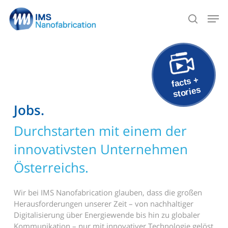
Skip
Men
to
search
main
content
facts +
stories
Jobs.
Durchstarten mit einem der
innovativsten Unternehmen
Österreichs.
Wir bei IMS Nanofabrication glauben, dass die großen
Herausforderungen unserer Zeit – von nachhaltiger
Digitalisierung über Energiewende bis hin zu globaler
Kommunikation – nur mit innovativer Technologie gelöst