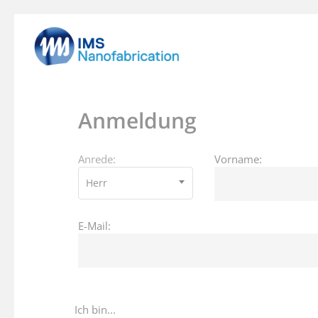
Skip
to
main
content
Anmeldung
Anrede:
Vorname:
Herr
E-Mail:
Hit enter to search or ESC to close
Ich bin...