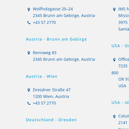
Wolfholzgasse 20–24
IMS N
2345 Brunn am Gebirge, Austria
Missi
+43 57 2770
3975 
Santa
Austria - Brunn am Gebirge
USA - O
Rennweg 83
2345 Brunn am Gebirge, Austria
Office
7235 
800
Austria - Wien
OR 97
USA
Dresdner Straße 47
1200 Wien, Austria
USA - I
+43 57 2770
Colum
Deutschland - Dresden
2141 