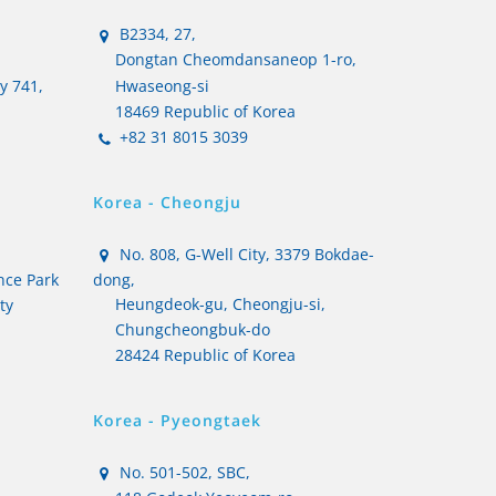
B2334, 27,
Dongtan Cheomdansaneop 1-ro,
ty 741,
Hwaseong-si
18469 Republic of Korea
+82 31 8015 3039
Korea - Cheongju
No. 808, G-Well City, 3379 Bokdae-
nce Park
dong,
Heungdeok-gu, Cheongju-si,
ty
Chungcheongbuk-do
28424 Republic of Korea
Korea - Pyeongtaek
No. 501-502, SBC,