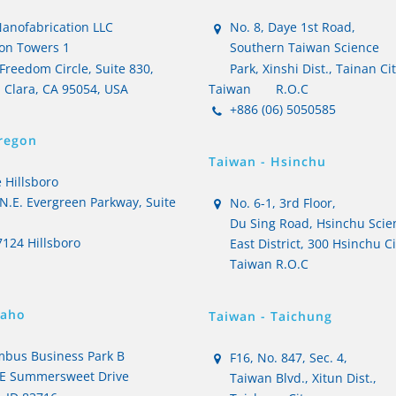
anofabrication LLC
No. 8, Daye 1st Road,
on Towers 1
Southern Taiwan Science
Freedom Circle, Suite 830,
Park, Xinshi Dist., Tainan Ci
 Clara, CA 95054, USA
Taiwan
R.O.C
+886 (06) 5050585
regon
Taiwan - Hsinchu
 Hillsboro
N.E. Evergreen Parkway, Suite
No. 6-1, 3rd Floor,
Du Sing Road, Hsinchu Scie
124 Hillsboro
East District, 300 Hsinchu Ci
Taiwan R.O.C
daho
Taiwan - Taichung
bus Business Park B
F16, No. 847, Sec. 4,
E Summersweet Drive
Taiwan Blvd., Xitun Dist.,